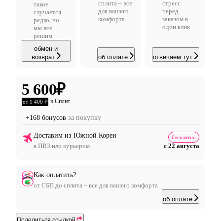
сплита – все
стресс
такое
для вашего
перед
случается
комфорта
заказом в
редко, но
один клик
мы все
решим
обмен и
возврат
об оплате
отвечаем тут
5 600
₽
в Сплит
от 1 400 ₽
+168 бонусов
за покупку
Доставим из Южной Кореи
бесплатно
в ПВЗ или курьером
с 22 августа
Как оплатить?
от СБП до сплита – все для вашего комфорта
об оплате
Поделиться ссылкой