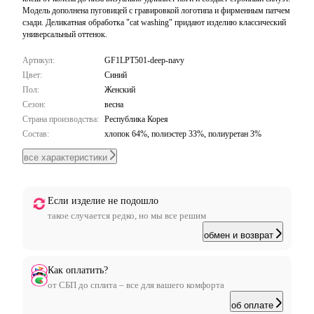
Модель дополнена пуговицей с гравировкой логотипа и фирменным патчем
сзади. Деликатная обработка "cat washing" придают изделию классический
универсальный оттенок.
Артикул:
GF1LPT501-deep-navy
Цвет:
Синий
Пол:
Женский
Сезон:
весна
Страна производства:
Республика Корея
Состав:
хлопок 64%, полиэстер 33%, полиуретан 3%
все характеристики
Если изделие не подошло
такое случается редко, но мы все решим
обмен и возврат
Как оплатить?
от СБП до сплита – все для вашего комфорта
об оплате