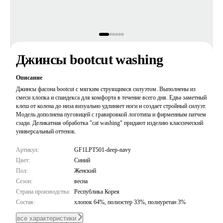
Джинсы bootcut washing
Описание
Джинсы фасона bootcut с мягким струящимся силуэтом. Выполнены из
смеси хлопка и спандекса для комфорта в течение всего дня. Едва заметный
клеш от колена до низа визуально удлиняет ноги и создает стройный силуэт.
Модель дополнена пуговицей с гравировкой логотипа и фирменным патчем
сзади. Деликатная обработка "cat washing" придают изделию классический
универсальный оттенок.
Артикул:
GF1LPT501-deep-navy
Цвет:
Синий
Пол:
Женский
Сезон:
весна
Страна производства:
Республика Корея
Состав:
хлопок 64%, полиэстер 33%, полиуретан 3%
все характеристики