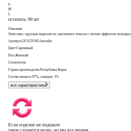
S
M
L
осталось: 90 шт
Описание
Лонгслив с круглым вырезом из эластичного тенсела с легким эффектом полупроз
Артикул:
GF1LTS505-lavender
Цвет:
Сиреневый
Пол:
Женский
Сезон:
весна
Страна производства:
Республика Корея
Состав:
лиоцелл 97%, спандекс 3%
все характеристики
Если изделие не подошло
такое случается редко, но мы все решим