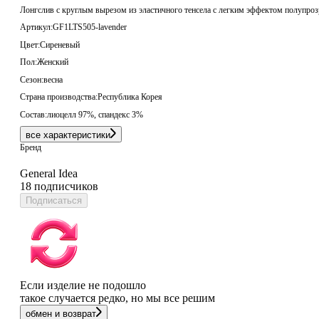
Лонгслив с круглым вырезом из эластичного тенсела с легким эффектом полупроз
Артикул:
GF1LTS505-lavender
Цвет:
Сиреневый
Пол:
Женский
Сезон:
весна
Страна производства:
Республика Корея
Состав:
лиоцелл 97%, спандекс 3%
все характеристики
Бренд
General Idea
18 подписчиков
Подписаться
Если изделие не подошло
такое случается редко, но мы все решим
обмен и возврат