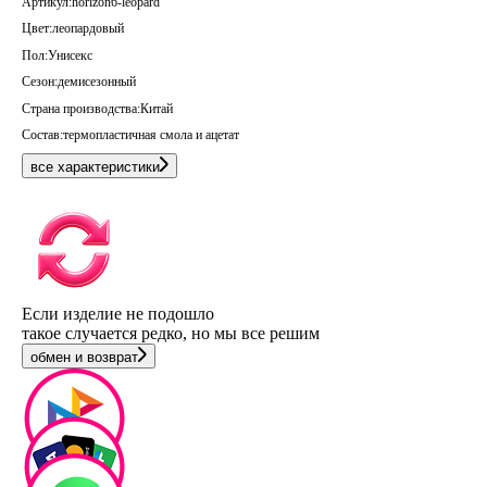
Артикул:
horizon6-leopard
Цвет:
леопардовый
Пол:
Унисекс
Сезон:
демисезонный
Страна производства:
Китай
Состав:
термопластичная смола и ацетат
все характеристики
Если изделие не подошло
такое случается редко, но мы все решим
обмен и возврат