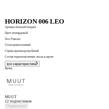
HORIZON 006 LEO
Артикул:
horizon6-leopard
Цвет:
леопардовый
Пол:
Унисекс
Сезон:
демисезонный
Страна производства:
Китай
Состав:
термопластичная смола и ацетат
все характеристики
Бренд
MUUT
12 подписчиков
Подписаться