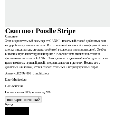
Свитшот Poodle Stripe
Описание
Этот очаровательный джемпер от GANNI - идеальный способ добавить в ваш
гардероб нотку тепла и веселья. Изготовленный из мягкой и комфортной смеси
хлопка и полиамида, он станет любимой вещью для прохладных дней. Особое
внимание привлекает крупный принт с изображением милых животных и
фирменным логотипом GANNI. Этот джемпер - идеальный выбор для тех, кто
ценит комфорт, игривый дизайн и оригинальность в деталях. Носите его с
джинсами или юбкой, чтобы создать стильный и непринужденный образ.
Артикул:
K2499-868_L-multicolour
Цвет:
Multicolour
Пол:
Женский
Состав:
хлопок 80%, полиамид 20%
все характеристики
Бренд