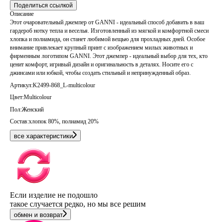
Поделиться ссылкой
Описание
Этот очаровательный джемпер от GANNI - идеальный способ добавить в ваш
гардероб нотку тепла и веселья. Изготовленный из мягкой и комфортной смеси
хлопка и полиамида, он станет любимой вещью для прохладных дней. Особое
внимание привлекает крупный принт с изображением милых животных и
фирменным логотипом GANNI. Этот джемпер - идеальный выбор для тех, кто
ценит комфорт, игривый дизайн и оригинальность в деталях. Носите его с
джинсами или юбкой, чтобы создать стильный и непринужденный образ.
Артикул:
K2499-868_L-multicolour
Цвет:
Multicolour
Пол:
Женский
Состав:
хлопок 80%, полиамид 20%
все характеристики
Если изделие не подошло
такое случается редко, но мы все решим
обмен и возврат