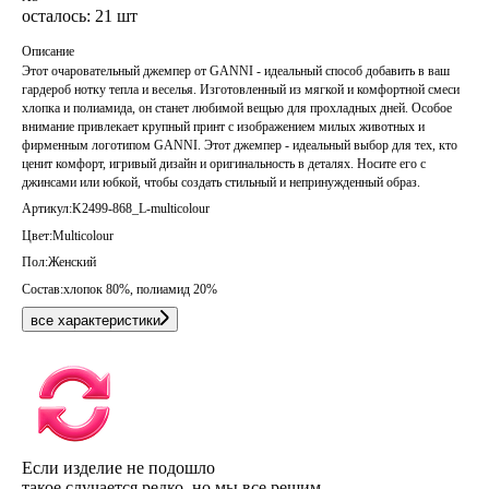
осталось: 21 шт
Описание
Этот очаровательный джемпер от GANNI - идеальный способ добавить в ваш
гардероб нотку тепла и веселья. Изготовленный из мягкой и комфортной смеси
хлопка и полиамида, он станет любимой вещью для прохладных дней. Особое
внимание привлекает крупный принт с изображением милых животных и
фирменным логотипом GANNI. Этот джемпер - идеальный выбор для тех, кто
ценит комфорт, игривый дизайн и оригинальность в деталях. Носите его с
джинсами или юбкой, чтобы создать стильный и непринужденный образ.
Артикул:
K2499-868_L-multicolour
Цвет:
Multicolour
Пол:
Женский
Состав:
хлопок 80%, полиамид 20%
все характеристики
Если изделие не подошло
такое случается редко, но мы все решим