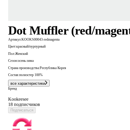
Dot Muffler (red/magen
Артикул:
KOOKS00043-redmagenta
Цвет:
красный/пурпурный
Пол:
Женский
Сезон:
осень-зима
Страна производства:
Республика Корея
Состав:
полиэстер 100%
все характеристики
Бренд
Kookeesee
18 подписчиков
Подписаться