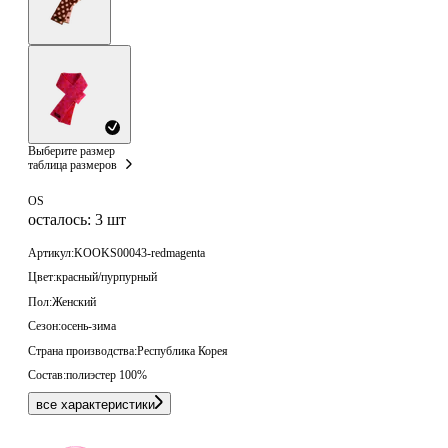
Выберите размер
таблица размеров
OS
осталось: 3 шт
Артикул:
KOOKS00043-redmagenta
Цвет:
красный/пурпурный
Пол:
Женский
Сезон:
осень-зима
Страна производства:
Республика Корея
Состав:
полиэстер 100%
все характеристики