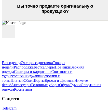
Вы точно продаете оригинальную
продукцию?
Вся одежда
Экспресс-доставка
Товары
недели
Распродажа
Бестселлеры
Новинки
Верхняя
одежда
Свитеры и кардиганы
Свитшоты и
худи
Рубашки
Пиджаки
Футболки и
топы
Платья
Юбки
Шорты
Брюки и Джинсы
Нижнее
бельё
Аксессуары
Головные уборы
Обувь
Сумки
Спортивная
одежда
Косметика
Соцсети
Telegram