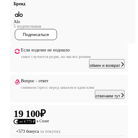
Бренд
Alo
5 подписчиков
Подписаться
Если изделие не подошло
такое случается редко, но мы все решим
обмен и возврат
Вопрос - ответ
снимаем стресс перед заказом в один клик
отвечаем тут
19 100
₽
в Сплит
от 4 775 ₽
+573 бонуса
за покупку