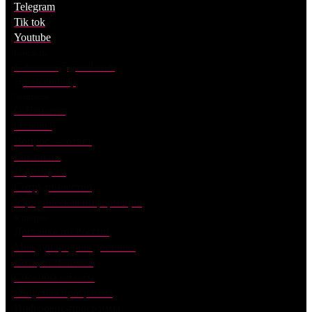
Telegram
Tik tok
Youtube
Контакты
cs.nascent@gmail.com
@nascenthelp
Компания
О Нейсент
Отзывы
Вопрос — ответ
Вакансии
Партнерам
Сотрудничество
Юридическая информация
Клиентам
Доставка по России
Международная доставка
Возврат и обмен
Способы оплаты
Бонусная программа
Инфлюенс-программа