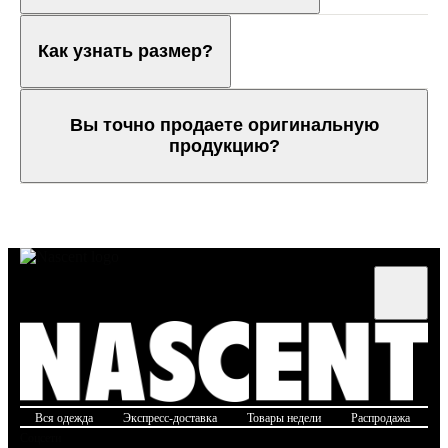
Как узнать размер?
Вы точно продаете оригинальную
продукцию?
Вся одежда
Экспресс-доставка
Товары недели
Распродажа
Б
Соцсети