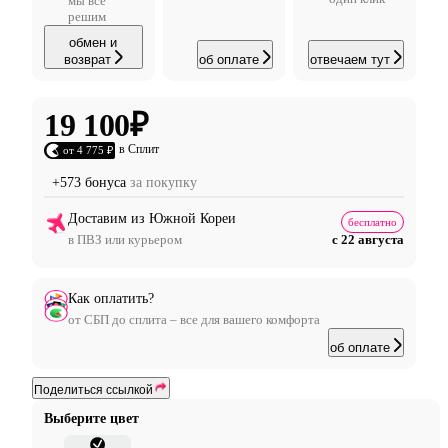
мы все
решим
обмен и
возврат
об оплате
отвечаем тут
19 100
₽
в Сплит
от 4 775 ₽
+573 бонуса
за покупку
Доставим из Южной Кореи
бесплатно
в ПВЗ или курьером
с 22 августа
Как оплатить?
от СБП до сплита – все для вашего комфорта
об оплате
Поделиться ссылкой
Выберите цвет