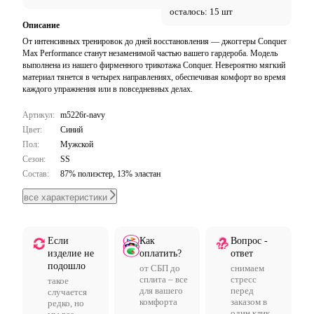
осталось: 15 шт
Описание
От интенсивных тренировок до дней восстановления — джоггеры Conquer
Max Performance станут незаменимой частью вашего гардероба. Модель
выполнена из нашего фирменного трикотажа Conquer. Невероятно мягкий
материал тянется в четырех направлениях, обеспечивая комфорт во время
каждого упражнения или в повседневных делах.
Артикул:
m5226r-navy
Цвет:
Синий
Пол:
Мужской
Сезон:
SS
Состав:
87% полиэстер, 13% эластан
все характеристики
Если
Как
Вопрос -
изделие не
оплатить?
ответ
подошло
от СБП до
снимаем
сплита – все
стресс
такое
для вашего
перед
случается
комфорта
заказом в
редко, но
один клик