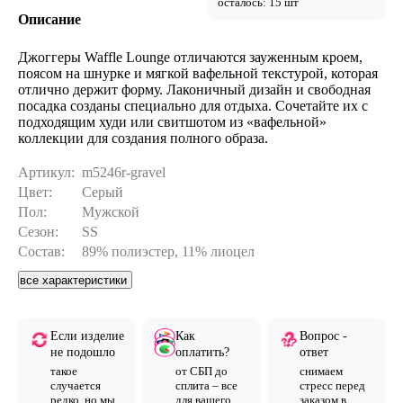
осталось: 15 шт
Описание
Джоггеры Waffle Lounge отличаются зауженным кроем,
поясом на шнурке и мягкой вафельной текстурой, которая
отлично держит форму. Лаконичный дизайн и свободная
посадка созданы специально для отдыха. Сочетайте их с
подходящим худи или свитшотом из «вафельной»
коллекции для создания полного образа.
Артикул:
m5246r-gravel
Цвет:
Серый
Пол:
Мужской
Сезон:
SS
Состав:
89% полиэстер, 11% лиоцел
все характеристики
Если изделие
Как
Вопрос -
не подошло
оплатить?
ответ
такое
от СБП до
снимаем
случается
сплита – все
стресс перед
редко, но мы
для вашего
заказом в