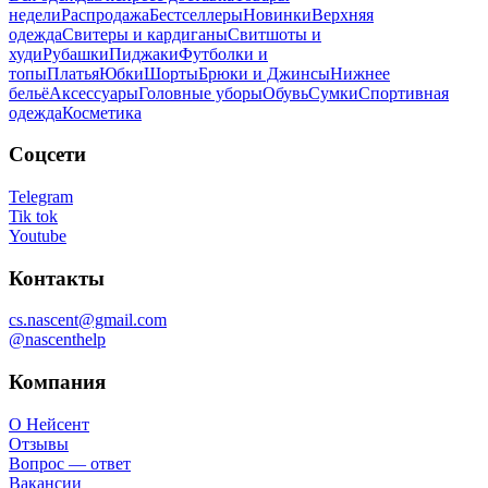
недели
Распродажа
Бестселлеры
Новинки
Верхняя
одежда
Свитеры и кардиганы
Свитшоты и
худи
Рубашки
Пиджаки
Футболки и
топы
Платья
Юбки
Шорты
Брюки и Джинсы
Нижнее
бельё
Аксессуары
Головные уборы
Обувь
Сумки
Спортивная
одежда
Косметика
Соцсети
Telegram
Tik tok
Youtube
Контакты
cs.nascent@gmail.com
@nascenthelp
Компания
О Нейсент
Отзывы
Вопрос — ответ
Вакансии