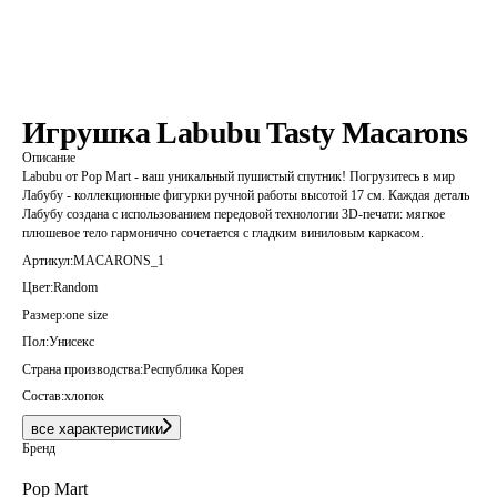
Игрушка Labubu Tasty Macarons
Описание
Labubu от Pop Mart - ваш уникальный пушистый спутник! Погрузитесь в мир
Лабубу - коллекционные фигурки ручной работы высотой 17 см. Каждая деталь
Лабубу создана с использованием передовой технологии 3D-печати: мягкое
плюшевое тело гармонично сочетается с гладким виниловым каркасом.
Артикул:
MACARONS_1
Цвет:
Random
Размер:
one size
Пол:
Унисекс
Страна производства:
Республика Корея
Состав:
хлопок
все характеристики
Бренд
Pop Mart