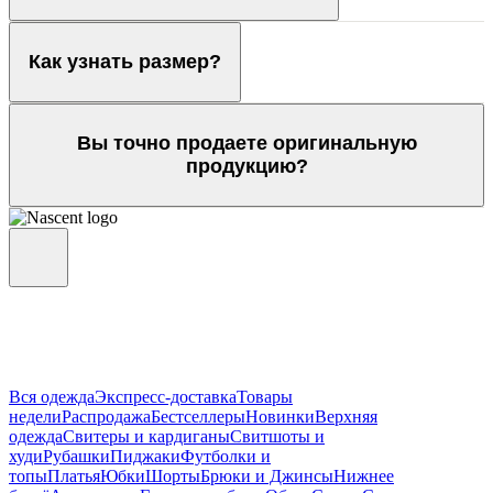
Как узнать размер?
Вы точно продаете оригинальную
продукцию?
Вся одежда
Экспресс-доставка
Товары
недели
Распродажа
Бестселлеры
Новинки
Верхняя
одежда
Свитеры и кардиганы
Свитшоты и
худи
Рубашки
Пиджаки
Футболки и
топы
Платья
Юбки
Шорты
Брюки и Джинсы
Нижнее