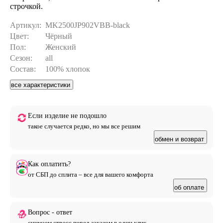
строчкой.
Артикул:
MK2500JP902VBB-black
Цвет:
Чёрный
Пол:
Женский
Сезон:
all
Состав:
100% хлопок
все характеристики
Если изделие не подошло
такое случается редко, но мы все решим
обмен и возврат
Как оплатить?
от СБП до сплита – все для вашего комфорта
об оплате
Вопрос - ответ
снимаем стресс перед заказом в один клик