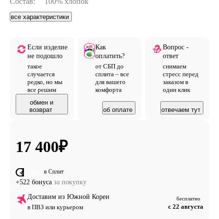
Состав:
100% хлопок
все характеристики
Если изделие
Как
Вопрос -
не подошло
оплатить?
ответ
такое
от СБП до
снимаем
случается
сплита – все
стресс перед
редко, но мы
для вашего
заказом в
все решим
комфорта
один клик
обмен и
возврат
об оплате
отвечаем тут
17 400
₽
в Сплит
от 4 350 ₽
+522 бонуса
за покупку
Доставим из Южной Кореи
бесплатно
с 22 августа
в ПВЗ или курьером