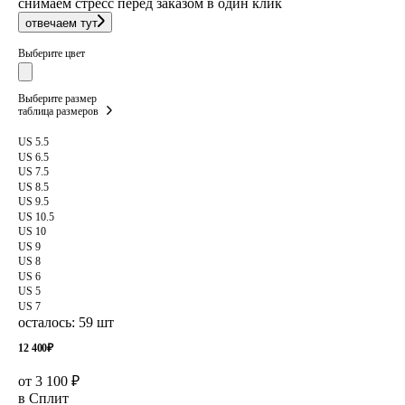
снимаем стресс перед заказом в один клик
отвечаем тут
Выберите цвет
Выберите размер
таблица размеров
US 5.5
US 6.5
US 7.5
US 8.5
US 9.5
US 10.5
US 10
US 9
US 8
US 6
US 5
US 7
осталось: 59 шт
12 400
₽
от 3 100 ₽
в Сплит