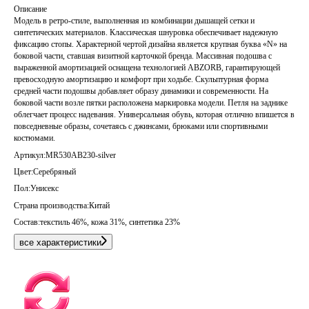
Описание
Модель в ретро-стиле, выполненная из комбинации дышащей сетки и
синтетических материалов. Классическая шнуровка обеспечивает надежную
фиксацию стопы. Характерной чертой дизайна является крупная буква «N» на
боковой части, ставшая визитной карточкой бренда. Массивная подошва с
выраженной амортизацией оснащена технологией ABZORB, гарантирующей
превосходную амортизацию и комфорт при ходьбе. Скульптурная форма
средней части подошвы добавляет образу динамики и современности. На
боковой части возле пятки расположена маркировка модели. Петля на заднике
облегчает процесс надевания. Универсальная обувь, которая отлично впишется в
повседневные образы, сочетаясь с джинсами, брюками или спортивными
костюмами.
Артикул:
MR530AB230-silver
Цвет:
Серебряный
Пол:
Унисекс
Страна производства:
Китай
Состав:
текстиль 46%, кожа 31%, синтетика 23%
все характеристики