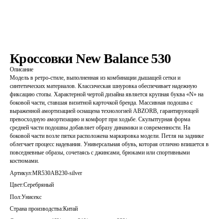
Кроссовки New Balance 530
Описание
Модель в ретро-стиле, выполненная из комбинации дышащей сетки и
синтетических материалов. Классическая шнуровка обеспечивает надежную
фиксацию стопы. Характерной чертой дизайна является крупная буква «N» на
боковой части, ставшая визитной карточкой бренда. Массивная подошва с
выраженной амортизацией оснащена технологией ABZORB, гарантирующей
превосходную амортизацию и комфорт при ходьбе. Скульптурная форма
средней части подошвы добавляет образу динамики и современности. На
боковой части возле пятки расположена маркировка модели. Петля на заднике
облегчает процесс надевания. Универсальная обувь, которая отлично впишется в
повседневные образы, сочетаясь с джинсами, брюками или спортивными
костюмами.
Артикул:
MR530AB230-silver
Цвет:
Серебряный
Пол:
Унисекс
Страна производства:
Китай