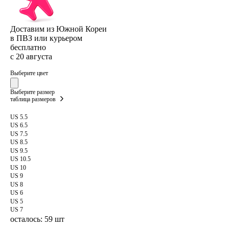
Доставим из Южной Кореи
в ПВЗ или курьером
бесплатно
с 20 августа
Выберите цвет
Выберите размер
таблица размеров
US 5.5
US 6.5
US 7.5
US 8.5
US 9.5
US 10.5
US 10
US 9
US 8
US 6
US 5
US 7
осталось: 59 шт