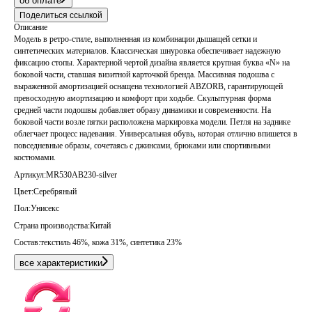
об оплате
Поделиться ссылкой
Описание
Модель в ретро-стиле, выполненная из комбинации дышащей сетки и
синтетических материалов. Классическая шнуровка обеспечивает надежную
фиксацию стопы. Характерной чертой дизайна является крупная буква «N» на
боковой части, ставшая визитной карточкой бренда. Массивная подошва с
выраженной амортизацией оснащена технологией ABZORB, гарантирующей
превосходную амортизацию и комфорт при ходьбе. Скульптурная форма
средней части подошвы добавляет образу динамики и современности. На
боковой части возле пятки расположена маркировка модели. Петля на заднике
облегчает процесс надевания. Универсальная обувь, которая отлично впишется в
повседневные образы, сочетаясь с джинсами, брюками или спортивными
костюмами.
Артикул:
MR530AB230-silver
Цвет:
Серебряный
Пол:
Унисекс
Страна производства:
Китай
Состав:
текстиль 46%, кожа 31%, синтетика 23%
все характеристики