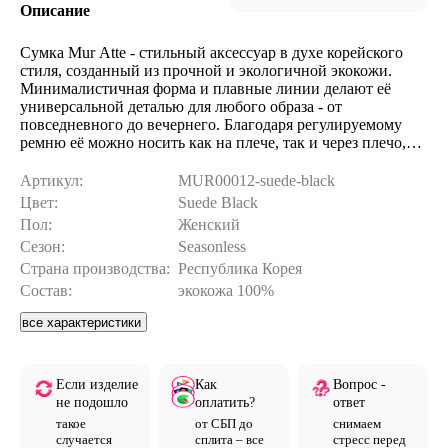
Описание
Сумка Mur Atte - стильный аксессуар в духе корейского
стиля, созданный из прочной и экологичной экокожи.
Минималистичная форма и плавные линии делают её
универсальной деталью для любого образа - от
повседневного до вечернего. Благодаря регулируемому
ремню её можно носить как на плече, так и через плечо,
подстраивая под свой ритм жизни. Модель представлена в
нескольких цветах, что позволяет подобрать вариант под
Артикул:
MUR00012-suede-black
настроение и стиль. Это актуальное решение для тех, кто
Цвет:
Suede Black
ценит моду и выбирает аксессуары, соответствующие
Пол:
Женский
современным трендам. Размеры: ширина - 30 см, высота -
Сезон:
Seasonless
16 см, глубина - 7 см. Длина верхней ручки - 34 см,
плечевого ремня - 91 см. Уход прост: протирайте
Страна производства:
Республика Корея
загрязнённые участки мягкой тканью, избегайте
Состав:
экокожа 100%
повышенной влажности и прямого нагрева. Mur Atte - это
не просто аксессуар, а стильный акцент, который
все характеристики
подчеркнёт индивидуальность и добавит модного
звучания любому образу.
Если изделие
Как
Вопрос -
не подошло
оплатить?
ответ
такое
от СБП до
снимаем
случается
сплита – все
стресс перед