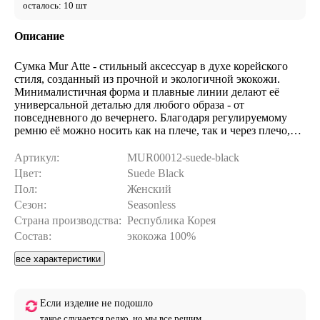
осталось: 10 шт
Описание
Сумка Mur Atte - стильный аксессуар в духе корейского
стиля, созданный из прочной и экологичной экокожи.
Минималистичная форма и плавные линии делают её
универсальной деталью для любого образа - от
повседневного до вечернего. Благодаря регулируемому
ремню её можно носить как на плече, так и через плечо,
подстраивая под свой ритм жизни. Модель представлена в
нескольких цветах, что позволяет подобрать вариант под
Артикул:
MUR00012-suede-black
настроение и стиль. Это актуальное решение для тех, кто
Цвет:
Suede Black
ценит моду и выбирает аксессуары, соответствующие
Пол:
Женский
современным трендам. Размеры: ширина - 30 см, высота -
Сезон:
Seasonless
16 см, глубина - 7 см. Длина верхней ручки - 34 см,
плечевого ремня - 91 см. Уход прост: протирайте
Страна производства:
Республика Корея
загрязнённые участки мягкой тканью, избегайте
Состав:
экокожа 100%
повышенной влажности и прямого нагрева. Mur Atte - это
не просто аксессуар, а стильный акцент, который
все характеристики
подчеркнёт индивидуальность и добавит модного
звучания любому образу.
Если изделие не подошло
такое случается редко, но мы все решим