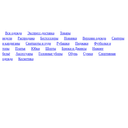
Вся одежда
Экспресс-доставка
Товары
недели
Распродажа
Бестселлеры
Новинки
Верхняя одежда
Свитеры
и кардиганы
Свитшоты и худи
Рубашки
Пиджаки
Футболки и
топы
Платья
Юбки
Шорты
Брюки и Джинсы
Нижнее
бельё
Аксессуары
Головные уборы
Обувь
Сумки
Спортивная
одежда
Косметика
Соцсети
Контакты
cs.nascent@gmail.com