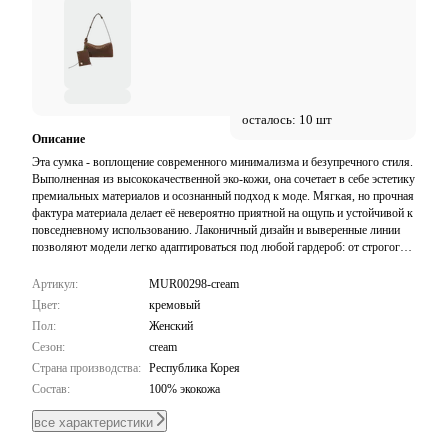
осталось: 10 шт
Описание
Эта сумка - воплощение современного минимализма и безупречного стиля.
Выполненная из высококачественной эко-кожи, она сочетает в себе эстетику
премиальных материалов и осознанный подход к моде. Мягкая, но прочная
фактура материала делает её невероятно приятной на ощупь и устойчивой к
повседневному использованию. Лаконичный дизайн и выверенные линии
позволяют модели легко адаптироваться под любой гардероб: от строгого
офисного дресс-кода до расслабленных образов в стиле casual. Это
аксессуар, который не перегружает образ, а ставит в нем элегантную точку,
Артикул:
MUR00298-cream
подчеркивая ваш вкус.
Цвет:
кремовый
Пол:
Женский
Сезон:
cream
Страна производства:
Республика Корея
Состав:
100% экокожа
все характеристики