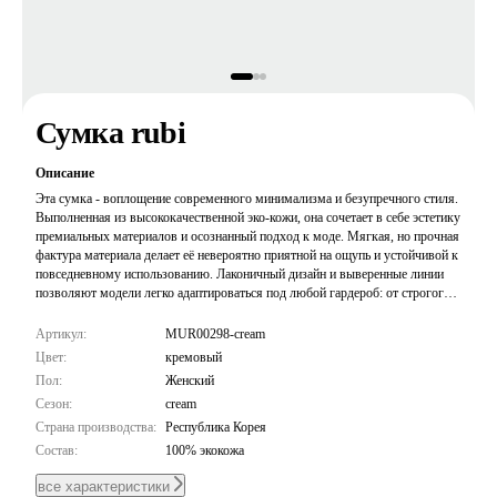
Сумка rubi
Описание
Эта сумка - воплощение современного минимализма и безупречного стиля.
Выполненная из высококачественной эко-кожи, она сочетает в себе эстетику
премиальных материалов и осознанный подход к моде. Мягкая, но прочная
фактура материала делает её невероятно приятной на ощупь и устойчивой к
повседневному использованию. Лаконичный дизайн и выверенные линии
позволяют модели легко адаптироваться под любой гардероб: от строгого
офисного дресс-кода до расслабленных образов в стиле casual. Это
аксессуар, который не перегружает образ, а ставит в нем элегантную точку,
Артикул:
MUR00298-cream
подчеркивая ваш вкус.
Цвет:
кремовый
Пол:
Женский
Сезон:
cream
Страна производства:
Республика Корея
Состав:
100% экокожа
все характеристики