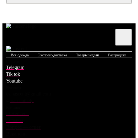
Вся одежда
Экспресс-доставка
Товары недели
Распродажа
Б
Соцсети
Telegram
Tik tok
Youtube
Контакты
cs.nascent@gmail.com
@nascenthelp
Компания
О Нейсент
Отзывы
Вопрос — ответ
Вакансии