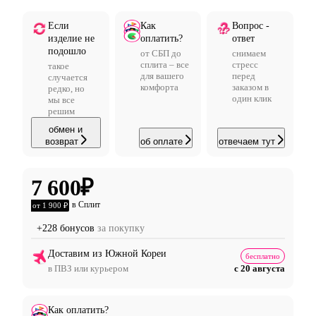
Если
Как
Вопрос -
изделие не
оплатить?
ответ
подошло
от СБП до
снимаем
сплита – все
стресс
такое
для вашего
перед
случается
комфорта
заказом в
редко, но
один клик
мы все
решим
обмен и
возврат
об оплате
отвечаем тут
7 600
₽
в Сплит
от 1 900 ₽
+228 бонусов
за покупку
Доставим из Южной Кореи
бесплатно
в ПВЗ или курьером
с 20 августа
Как оплатить?