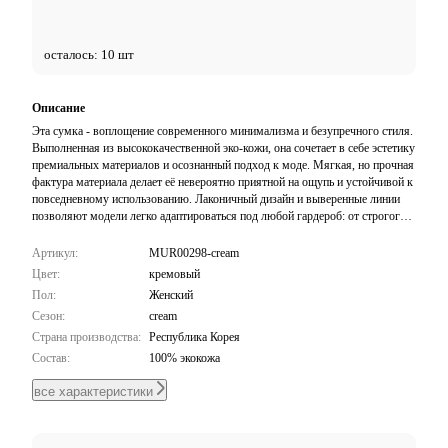
осталось: 10 шт
Описание
Эта сумка - воплощение современного минимализма и безупречного стиля.
Выполненная из высококачественной эко-кожи, она сочетает в себе эстетику
премиальных материалов и осознанный подход к моде. Мягкая, но прочная
фактура материала делает её невероятно приятной на ощупь и устойчивой к
повседневному использованию. Лаконичный дизайн и выверенные линии
позволяют модели легко адаптироваться под любой гардероб: от строгого
офисного дресс-кода до расслабленных образов в стиле casual. Это
аксессуар, который не перегружает образ, а ставит в нем элегантную точку,
Артикул:
MUR00298-cream
подчеркивая ваш вкус.
Цвет:
кремовый
Пол:
Женский
Сезон:
cream
Страна производства:
Республика Корея
Состав:
100% экокожа
все характеристики