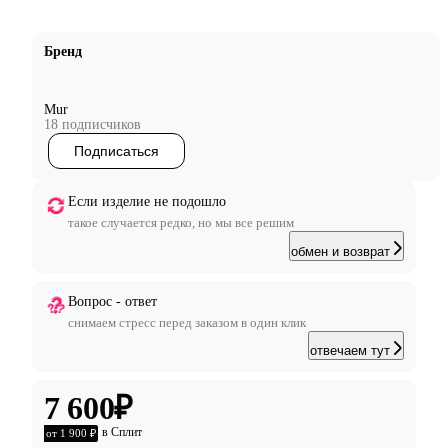
Бренд
Mur
18 подписчиков
Подписаться
Если изделие не подошло
такое случается редко, но мы все решим
обмен и возврат
Вопрос - ответ
снимаем стресс перед заказом в один клик
отвечаем тут
7 600
₽
в Сплит
от 1 900 ₽