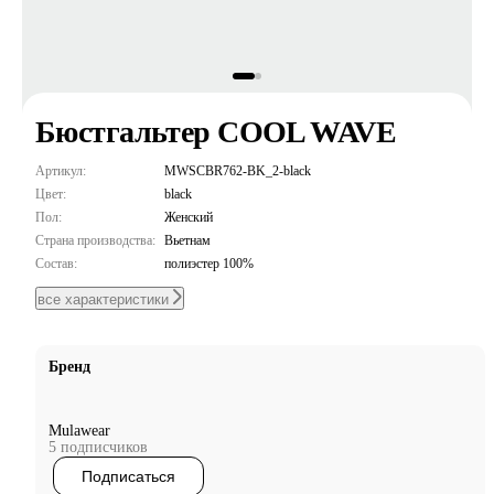
Бюстгальтер COOL WAVE
Артикул:
MWSCBR762-BK_2-black
Цвет:
black
Пол:
Женский
Страна производства:
Вьетнам
Состав:
полиэстер 100%
все характеристики
Бренд
Mulawear
5 подписчиков
Подписаться