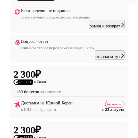
Если изделие не подошло
такое случается редко, но мы все решим
обмен и возврат
Вопрос - ответ
снимаем стресс перед заказом в один клик
отвечаем тут
2 300
₽
в Сплит
от 575 ₽
+69 бонусов
за покупку
Доставим из Южной Кореи
бесплатно
в ПВЗ или курьером
с 22 августа
2 300
₽
в Сплит
от 575 ₽