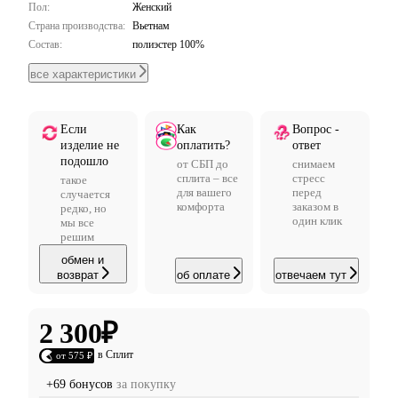
Пол:
Женский
Страна производства:
Вьетнам
Состав:
полиэстер 100%
все характеристики
Если
Как
Вопрос -
изделие не
оплатить?
ответ
подошло
от СБП до
снимаем
сплита – все
стресс
такое
для вашего
перед
случается
комфорта
заказом в
редко, но
один клик
мы все
решим
обмен и
возврат
об оплате
отвечаем тут
2 300
₽
в Сплит
от 575 ₽
+69 бонусов
за покупку