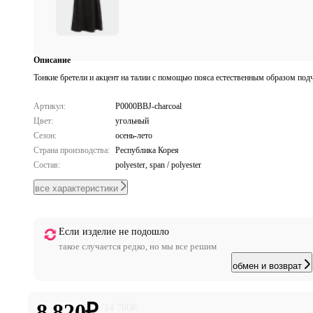
Описание
Тонкие бретели и акцент на талии с помощью пояса естественным образом под
Артикул:
P0000BBJ-charcoal
Цвет:
угольный
Сезон:
осень-лето
Страна производства:
Республика Корея
Состав:
polyester, span / polyester
все характеристики
Если изделие не подошло
такое случается редко, но мы все решим
обмен и возврат
8 820
₽
14 700
₽