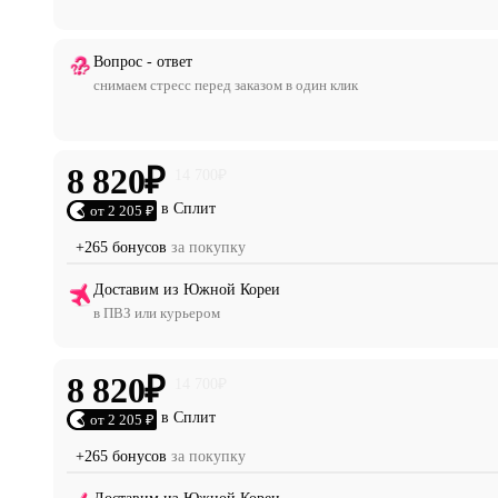
Вопрос - ответ
снимаем стресс перед заказом в один клик
8 820
₽
14 700
₽
в Сплит
от 2 205 ₽
+265 бонусов
за покупку
Доставим из Южной Кореи
в ПВЗ или курьером
8 820
₽
14 700
₽
в Сплит
от 2 205 ₽
+265 бонусов
за покупку