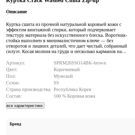
Куртка Crack Washed China Zip-up
Описание
Куртка сшита из прочной натуральной коровьей кожи с
эффектом винтажной стирки, который подчеркивает
текстуру материала без искусственного блеска. Воротник-
стойка выполнен в минималистичном ключе — без
отворотов и лишних деталей, что дает чистый, собранный
силуэт. Косая молния на груди и несколько карманов на
молнии отсылают к байкерской эстетике, но в
сдержанном, не перегруженном варианте. Изделие
Артикул:
SPRM26SSO14BK-brown
укомплектовано фурнитурой YKK, а посадка и баланс
Цвет:
Коричневый
тщательно проработаны на собственном производстве для
Пол:
Мужской
максимального комфорта при носке. На фотографиях
Сезон:
SS
представлен первый размер, ориентируйтесь на него для
оценки силуэта, а точные параметры обязательно сверьте с
Страна производства:
Республика Корея
таблицей замеров ниже.
Состав:
100 % Коровья кожа
все характеристики
Бренд