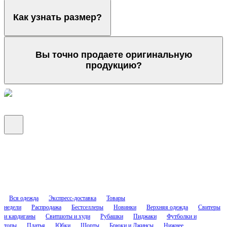
Как узнать размер?
Вы точно продаете оригинальную
продукцию?
Вся одежда
Экспресс-доставка
Товары
недели
Распродажа
Бестселлеры
Новинки
Верхняя одежда
Свитеры
и кардиганы
Свитшоты и худи
Рубашки
Пиджаки
Футболки и
топы
Платья
Юбки
Шорты
Брюки и Джинсы
Нижнее