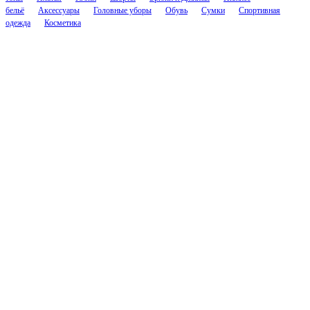
бельё
Аксессуары
Головные уборы
Обувь
Сумки
Спортивная
одежда
Косметика
Соцсети
Контакты
cs.nascent@gmail.com
@nascenthelp
Компания
О Нейсент
Отзывы
Вопрос — ответ