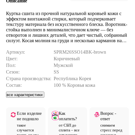
Описание
Куртка сшита из прочной натуральной коровьей кожи с
эффектом винтажной стирки, который подчеркивает
текстуру материала без искусственного блеска. Воротник-
стойка выполнен в минималистичном ключе — без
отворотов и лишних деталей, что дает чистый, собранный
силуэт. Косая молния на груди и несколько карманов на
молнии отсылают к байкерской эстетике, но в
сдержанном, не перегруженном варианте. Изделие
Артикул:
SPRM26SSO14BK-brown
укомплектовано фурнитурой YKK, а посадка и баланс
Цвет:
Коричневый
тщательно проработаны на собственном производстве для
Пол:
Мужской
максимального комфорта при носке. На фотографиях
Сезон:
SS
представлен первый размер, ориентируйтесь на него для
оценки силуэта, а точные параметры обязательно сверьте с
Страна производства:
Республика Корея
таблицей замеров ниже.
Состав:
100 % Коровья кожа
все характеристики
Если изделие
Как
Вопрос -
не подошло
оплатить?
ответ
такое
от СБП до
снимаем
случается
сплита – все
стресс перед
редко, но мы
для вашего
заказом в