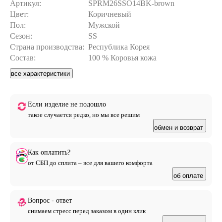
сдержанном, не перегруженном варианте. Изделие
Артикул:
SPRM26SSO14BK-brown
укомплектовано фурнитурой YKK, а посадка и баланс
Цвет:
Коричневый
тщательно проработаны на собственном производстве для
Пол:
Мужской
максимального комфорта при носке. На фотографиях
Сезон:
SS
представлен первый размер, ориентируйтесь на него для
оценки силуэта, а точные параметры обязательно сверьте с
Страна производства:
Республика Корея
таблицей замеров ниже.
Состав:
100 % Коровья кожа
все характеристики
Если изделие не подошло
такое случается редко, но мы все решим
обмен и возврат
Как оплатить?
от СБП до сплита – все для вашего комфорта
об оплате
Вопрос - ответ
снимаем стресс перед заказом в один клик