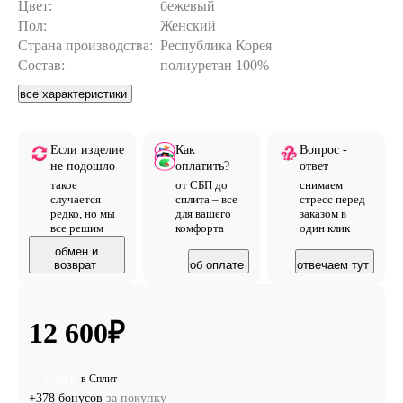
Цвет:
бежевый
Пол:
Женский
Страна производства:
Республика Корея
Состав:
полиуретан 100%
все характеристики
Если изделие
Как
Вопрос -
не подошло
оплатить?
ответ
такое
от СБП до
снимаем
случается
сплита – все
стресс перед
редко, но мы
для вашего
заказом в
все решим
комфорта
один клик
обмен и
возврат
об оплате
отвечаем тут
12 600
₽
в Сплит
от 3 150 ₽
+378 бонусов
за покупку