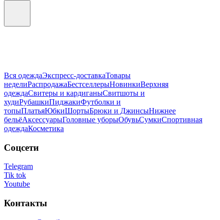
Вся одежда
Экспресс-доставка
Товары
недели
Распродажа
Бестселлеры
Новинки
Верхняя
одежда
Свитеры и кардиганы
Свитшоты и
худи
Рубашки
Пиджаки
Футболки и
топы
Платья
Юбки
Шорты
Брюки и Джинсы
Нижнее
бельё
Аксессуары
Головные уборы
Обувь
Сумки
Спортивная
одежда
Косметика
Соцсети
Telegram
Tik tok
Youtube
Контакты