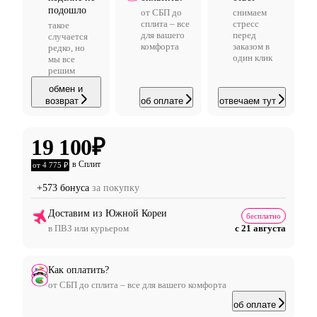
подошло
от СБП до
снимаем
сплита – все
стресс
такое
для вашего
перед
случается
комфорта
заказом в
редко, но
один клик
мы все
решим
обмен и
возврат
об оплате
отвечаем тут
19 100
₽
в Сплит
от 4 775 ₽
+573 бонуса
за покупку
Доставим из Южной Кореи
бесплатно
в ПВЗ или курьером
с 21 августа
Как оплатить?
от СБП до сплита – все для вашего комфорта
об оплате