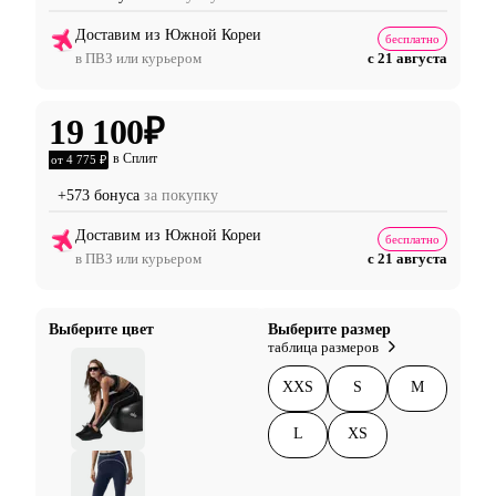
Доставим из Южной Кореи
бесплатно
в ПВЗ или курьером
с 21 августа
19 100
₽
в Сплит
от 4 775 ₽
+573 бонуса
за покупку
Доставим из Южной Кореи
бесплатно
в ПВЗ или курьером
с 21 августа
Выберите цвет
Выберите размер
таблица размеров
XXS
S
M
L
XS