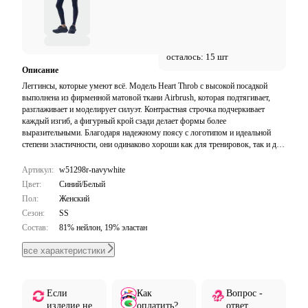
осталось: 15 шт
Описание
Леггинсы, которые умеют всё. Модель Heart Throb с высокой посадкой
выполнена из фирменной матовой ткани Airbrush, которая подтягивает,
разглаживает и моделирует силуэт. Контрастная строчка подчеркивает
каждый изгиб, а фигурный крой сзади делает формы более
выразительными. Благодаря надежному поясу с логотипом и идеальной
степени эластичности, они одинаково хороши как для тренировок, так и для
городских образов. Сочетайте их с подходящим бра Airbrush Heart Throb
для сногсшибательного вида.
Артикул:
w51298r-navywhite
Цвет:
Синий/Белый
Пол:
Женский
Сезон:
SS
Состав:
81% нейлон, 19% эластан
все характеристики
Если
Как
Вопрос -
изделие не
оплатить?
ответ