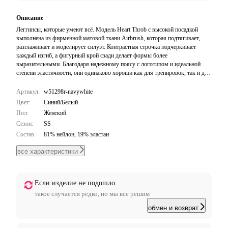
Описание
Леггинсы, которые умеют всё. Модель Heart Throb с высокой посадкой
выполнена из фирменной матовой ткани Airbrush, которая подтягивает,
разглаживает и моделирует силуэт. Контрастная строчка подчеркивает
каждый изгиб, а фигурный крой сзади делает формы более
выразительными. Благодаря надежному поясу с логотипом и идеальной
степени эластичности, они одинаково хороши как для тренировок, так и для
городских образов. Сочетайте их с подходящим бра Airbrush Heart Throb
для сногсшибательного вида.
Артикул:
w51298r-navywhite
Цвет:
Синий/Белый
Пол:
Женский
Сезон:
SS
Состав:
81% нейлон, 19% эластан
все характеристики
Если изделие не подошло
такое случается редко, но мы все решим
обмен и возврат