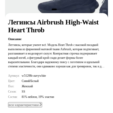
Легинсы Airbrush High-Waist
Heart Throb
Описание
Леггинсы, которые умеют всё. Модель Heart Throb с высокой посадкой
выполнена из фирменной матовой ткани Airbrush, которая подтягивает,
разглаживает и моделирует силуэт. Контрастная строчка подчеркивает
каждый изгиб, а фигурный крой сзади делает формы более
выразительными. Благодаря надежному поясу с логотипом и идеальной
степени эластичности, они одинаково хороши как для тренировок, так и для
городских образов. Сочетайте их с подходящим бра Airbrush Heart Throb
для сногсшибательного вида.
Артикул:
w51298r-navywhite
Цвет:
Синий/Белый
Пол:
Женский
Сезон:
SS
Состав:
81% нейлон, 19% эластан
все характеристики