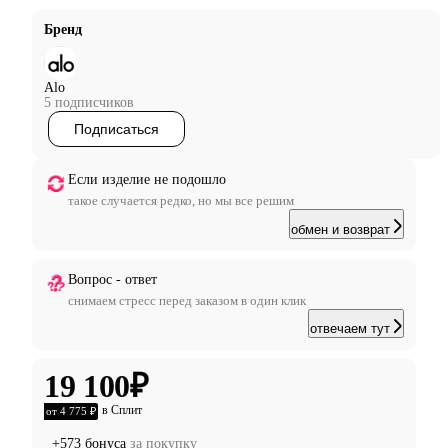
Бренд
Alo
5 подписчиков
Подписаться
Если изделие не подошло
такое случается редко, но мы все решим
обмен и возврат
Вопрос - ответ
снимаем стресс перед заказом в один клик
отвечаем тут
19 100
₽
в Сплит
от 4 775 ₽
+573 бонуса
за покупку