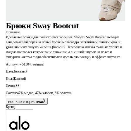
Брюки Sway Bootcut
Описание
Идеальные брюки для полного расслабления. Модель Sway Bootcut выводит
ваш домашний образ на новый уровень благодаря элегантным линиям кроя и
удлиняющему силуэту «клёш» (bootcut). Невероятно мягкая ткань из хлопка и
модала повторяет каждое ваше движение, а внешний шнурок на поясе и
фигурная кокетка сзади обеспечивают идеальную посадку и эффект лифтинга.
Артикул:
w51304r-oatmeal
Цвет:
Бежевый
Пол:
Женский
Сезон:
SS
Состав:
47% модал, 47% хлопок, 6% эластан
все характеристики
Бренд