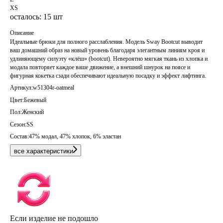
XS
осталось: 15 шт
Описание
Идеальные брюки для полного расслабления. Модель Sway Bootcut выводит
ваш домашний образ на новый уровень благодаря элегантным линиям кроя и
удлиняющему силуэту «клёш» (bootcut). Невероятно мягкая ткань из хлопка и
модала повторяет каждое ваше движение, а внешний шнурок на поясе и
фигурная кокетка сзади обеспечивают идеальную посадку и эффект лифтинга.
Артикул:
w51304r-oatmeal
Цвет:
Бежевый
Пол:
Женский
Сезон:
SS
Состав:
47% модал, 47% хлопок, 6% эластан
все характеристики
Если изделие не подошло