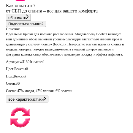
Как оплатить?
от СБП до сплита – все для вашего комфорта
об оплате
Поделиться ссылкой
Описание
Идеальные брюки для полного расслабления. Модель Sway Bootcut выводит
ваш домашний образ на новый уровень благодаря элегантным линиям кроя и
удлиняющему силуэту «клёш» (bootcut). Невероятно мягкая ткань из хлопка и
модала повторяет каждое ваше движение, а внешний шнурок на поясе и
фигурная кокетка сзади обеспечивают идеальную посадку и эффект лифтинга.
Артикул:
w51304r-oatmeal
Цвет:
Бежевый
Пол:
Женский
Сезон:
SS
Состав:
47% модал, 47% хлопок, 6% эластан
все характеристики