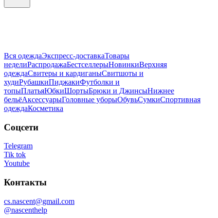
Вся одежда
Экспресс-доставка
Товары
недели
Распродажа
Бестселлеры
Новинки
Верхняя
одежда
Свитеры и кардиганы
Свитшоты и
худи
Рубашки
Пиджаки
Футболки и
топы
Платья
Юбки
Шорты
Брюки и Джинсы
Нижнее
бельё
Аксессуары
Головные уборы
Обувь
Сумки
Спортивная
одежда
Косметика
Соцсети
Telegram
Tik tok
Youtube
Контакты
cs.nascent@gmail.com
@nascenthelp