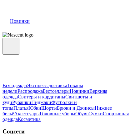
Новинки
Вся одежда
Экспресс-доставка
Товары
недели
Распродажа
Бестселлеры
Новинки
Верхняя
одежда
Свитеры и кардиганы
Свитшоты и
худи
Рубашки
Пиджаки
Футболки и
топы
Платья
Юбки
Шорты
Брюки и Джинсы
Нижнее
бельё
Аксессуары
Головные уборы
Обувь
Сумки
Спортивная
одежда
Косметика
Соцсети