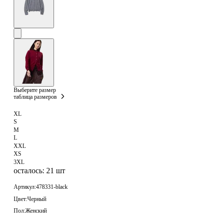
Выберите размер
таблица размеров
XL
S
M
L
XXL
XS
3XL
осталось: 21 шт
Артикул:
478331-black
Цвет:
Черный
Пол:
Женский