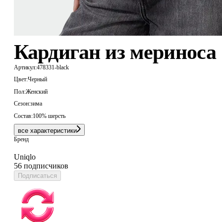
Кардиган из мериноса
Артикул:
478331-black
Цвет:
Черный
Пол:
Женский
Сезон:
зима
Состав:
100% шерсть
все характеристики
Бренд
Uniqlo
56 подписчиков
Подписаться