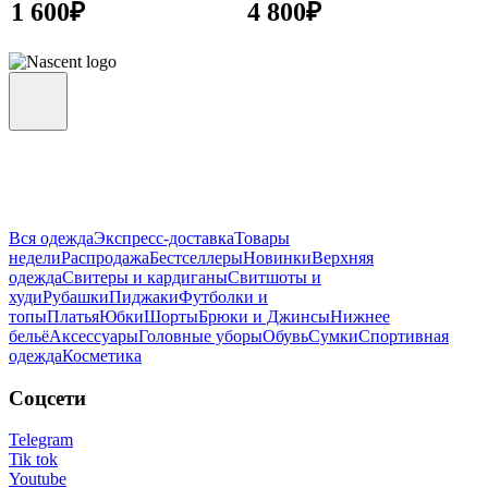
1 600
₽
4 800
₽
Вся одежда
Экспресс-доставка
Товары
недели
Распродажа
Бестселлеры
Новинки
Верхняя
одежда
Свитеры и кардиганы
Свитшоты и
худи
Рубашки
Пиджаки
Футболки и
топы
Платья
Юбки
Шорты
Брюки и Джинсы
Нижнее
бельё
Аксессуары
Головные уборы
Обувь
Сумки
Спортивная
одежда
Косметика
Соцсети
Telegram
Tik tok
Youtube