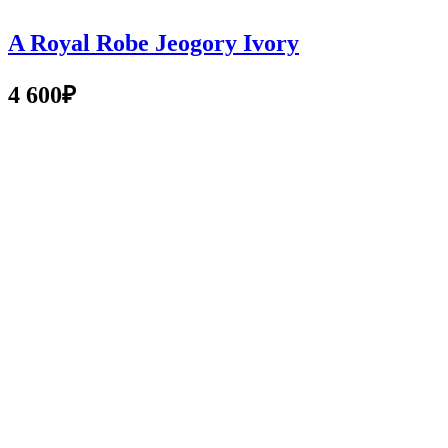
A Royal Robe Jeogory Ivory
4 600
₽