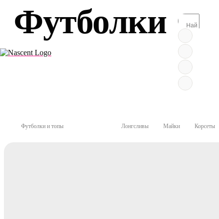
Футболки
Футболки и топы
Футболки
Лонгсливы
Майки
Корсеты