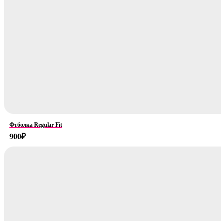
Фтболка Regular Fit
900
₽